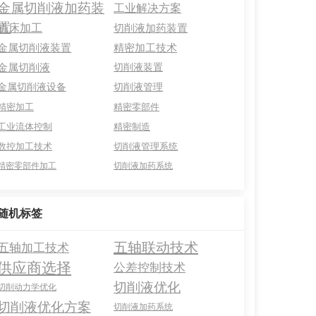
金属切削液加药装
工业解决方案
置
机床加工
切削液加药装置
金属切削液装置
精密加工技术
金属切削液
切削液装置
金属切削液设备
切削液管理
精密加工
精密零部件
工业流体控制
精密制造
数控加工技术
切削液管理系统
精密零部件加工
切削液加药系统
随机标签
五轴联动技术
五轴加工技术
供应商选择
公差控制技术
切削液优化
切削动力学优化
切削液优化方案
切削液加药系统