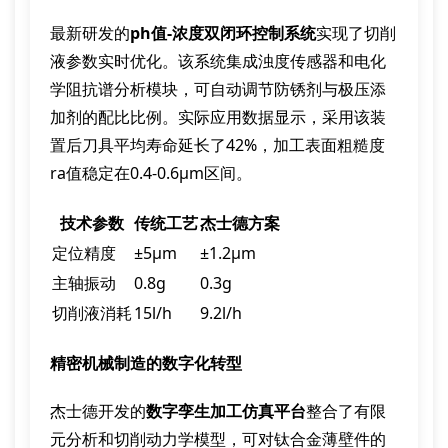
最新研发的
ph值-浓度双闭环控制系统
实现了切削
液参数实时优化。该系统集成浊度传感器和电化
学阻抗谱分析模块，可自动调节防锈剂与极压添
加剂的配比比例。实际应用数据显示，采用该装
置后刀具平均寿命延长了42%，加工表面粗糙度
ra值稳定在0.4-0.6μm区间。
技术参数
传统工艺
杰士德方案
定位精度
±5μm
±1.2μm
主轴振动
0.8g
0.3g
切削液消耗
15l/h
9.2l/h
精密机械制造的数字化转型
杰士德开发的
数字孪生加工仿真平台
整合了有限
元分析和切削动力学模型，可对钛合金薄壁件的